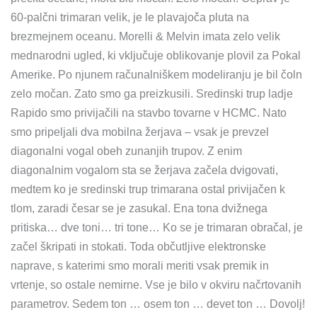
60-palčni trimaran velik, je le plavajoča pluta na
brezmejnem oceanu. Morelli & Melvin imata zelo velik
mednarodni ugled, ki vključuje oblikovanje plovil za Pokal
Amerike. Po njunem računalniškem modeliranju je bil čoln
zelo močan. Zato smo ga preizkusili. Sredinski trup ladje
Rapido smo privijačili na stavbo tovarne v HCMC. Nato
smo pripeljali dva mobilna žerjava – vsak je prevzel
diagonalni vogal obeh zunanjih trupov. Z enim
diagonalnim vogalom sta se žerjava začela dvigovati,
medtem ko je sredinski trup trimarana ostal privijačen k
tlom, zaradi česar se je zasukal. Ena tona dvižnega
pritiska… dve toni… tri tone… Ko se je trimaran obračal, je
začel škripati in stokati. Toda občutljive elektronske
naprave, s katerimi smo morali meriti vsak premik in
vrtenje, so ostale nemirne. Vse je bilo v okviru načrtovanih
parametrov. Sedem ton … osem ton … devet ton … Dovolj!