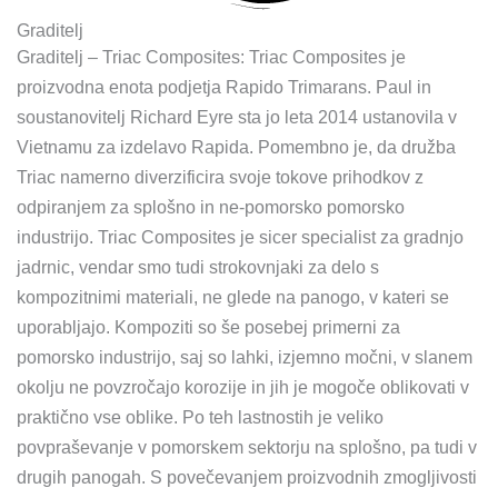
Graditelj
Graditelj – Triac Composites: Triac Composites je
proizvodna enota podjetja Rapido Trimarans. Paul in
soustanovitelj Richard Eyre sta jo leta 2014 ustanovila v
Vietnamu za izdelavo Rapida. Pomembno je, da družba
Triac namerno diverzificira svoje tokove prihodkov z
odpiranjem za splošno in ne-pomorsko pomorsko
industrijo. Triac Composites je sicer specialist za gradnjo
jadrnic, vendar smo tudi strokovnjaki za delo s
kompozitnimi materiali, ne glede na panogo, v kateri se
uporabljajo. Kompoziti so še posebej primerni za
pomorsko industrijo, saj so lahki, izjemno močni, v slanem
okolju ne povzročajo korozije in jih je mogoče oblikovati v
praktično vse oblike. Po teh lastnostih je veliko
povpraševanje v pomorskem sektorju na splošno, pa tudi v
drugih panogah. S povečevanjem proizvodnih zmogljivosti