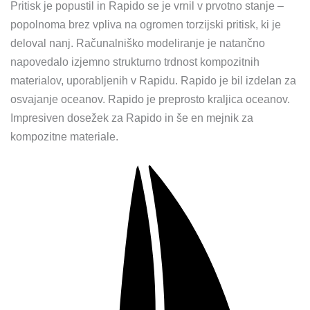
Pritisk je popustil in Rapido se je vrnil v prvotno stanje –
popolnoma brez vpliva na ogromen torzijski pritisk, ki je
deloval nanj. Računalniško modeliranje je natančno
napovedalo izjemno strukturno trdnost kompozitnih
materialov, uporabljenih v Rapidu. Rapido je bil izdelan za
osvajanje oceanov. Rapido je preprosto kraljica oceanov.
Impresiven dosežek za Rapido in še en mejnik za
kompozitne materiale.