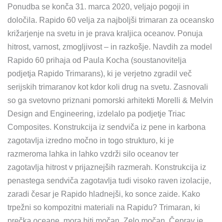
Ponudba se konča 31. marca 2020, veljajo pogoji in
določila. Rapido 60 velja za najboljši trimaran za oceansko
križarjenje na svetu in je prava kraljica oceanov. Ponuja
hitrost, varnost, zmogljivost – in razkošje. Navdih za model
Rapido 60 prihaja od Paula Kocha (soustanovitelja
podjetja Rapido Trimarans), ki je verjetno zgradil več
serijskih trimaranov kot kdor koli drug na svetu. Zasnovali
so ga svetovno priznani pomorski arhitekti Morelli & Melvin
Design and Engineering, izdelalo pa podjetje Triac
Composites. Konstrukcija iz sendviča iz pene in karbona
zagotavlja izredno močno in togo strukturo, ki je
razmeroma lahka in lahko vzdrži silo oceanov ter
zagotavlja hitrost v prijaznejših razmerah. Konstrukcija iz
penastega sendviča zagotavlja tudi visoko raven izolacije,
zaradi česar je Rapido hladnejši, ko sonce zaide. Kako
trpežni so kompozitni materiali na Rapidu? Trimaran, ki
prečka oceane, mora biti močan. Zelo močan. Čeprav je