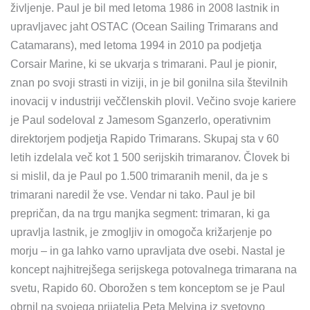
življenje. Paul je bil med letoma 1986 in 2008 lastnik in
upravljavec jaht OSTAC (Ocean Sailing Trimarans and
Catamarans), med letoma 1994 in 2010 pa podjetja
Corsair Marine, ki se ukvarja s trimarani. Paul je pionir,
znan po svoji strasti in viziji, in je bil gonilna sila številnih
inovacij v industriji veččlenskih plovil. Večino svoje kariere
je Paul sodeloval z Jamesom Sganzerlo, operativnim
direktorjem podjetja Rapido Trimarans. Skupaj sta v 60
letih izdelala več kot 1 500 serijskih trimaranov. Človek bi
si mislil, da je Paul po 1.500 trimaranih menil, da je s
trimarani naredil že vse. Vendar ni tako. Paul je bil
prepričan, da na trgu manjka segment: trimaran, ki ga
upravlja lastnik, je zmogljiv in omogoča križarjenje po
morju – in ga lahko varno upravljata dve osebi. Nastal je
koncept najhitrejšega serijskega potovalnega trimarana na
svetu, Rapido 60. Oborožen s tem konceptom se je Paul
obrnil na svojega prijatelja Peta Melvina iz svetovno