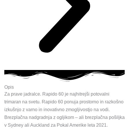
Opis
Za prave jadralce. Rapido 60 je najhitrejši potovalni
trimaran na svetu. Rapido 60 ponuja prostorno in razkošno
izkušnjo z varno in inovativno zmogljivostjo na vodi.
Brezplačna nadgradnja z ogljikom – ali brezplačna pošiljka
v Sydney ali Auckland za Pokal Amerike leta 2021.