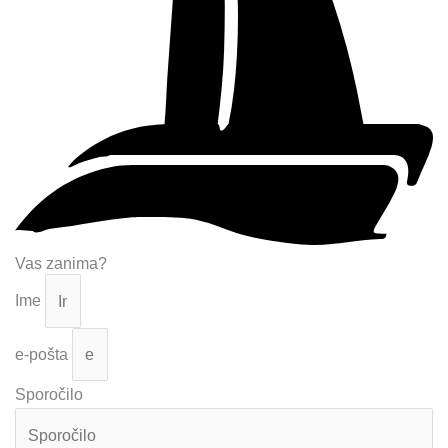
Vas zanima?
Ime
e-pošta
Sporočilo